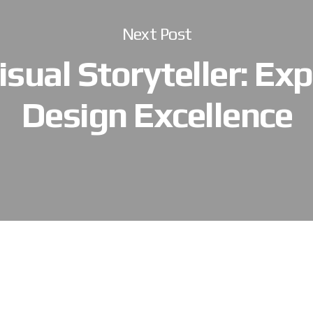
Next Post
isual Storyteller: Exp
Design Excellence