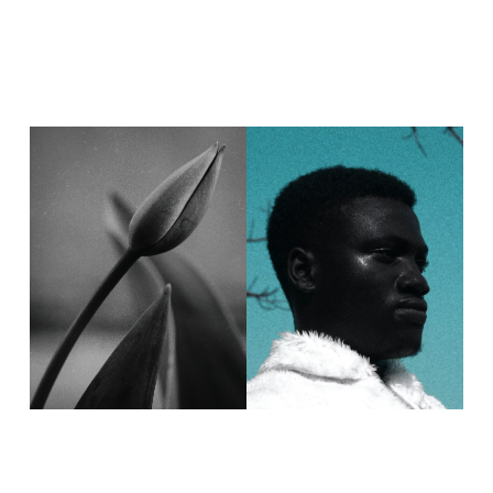
scelerisque ligula. Vestibulum ante ipsum primis in
faucibus orci luctus et ultrices posuere cubilia curae;
Vestibulum quis ligula tempor, consectetur urna et,
faucibus enim. In aliquam tempus porta. Mauris vel
finibus risus. Maecenas egestas mi sed neque finibus,