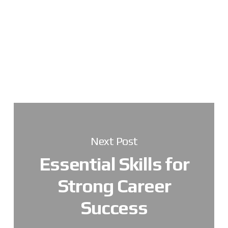
placerat. Etiam suscipit, erat sit amet rhoncus
efficitur, lectus augue egestas ante, non malesuada
lectus sapien ullamcorper nulla.
Next Post
Essential Skills for
Strong Career
Success